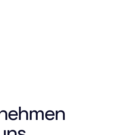
Goldrush GmbH
o
nehmen 
vertrauen uns 